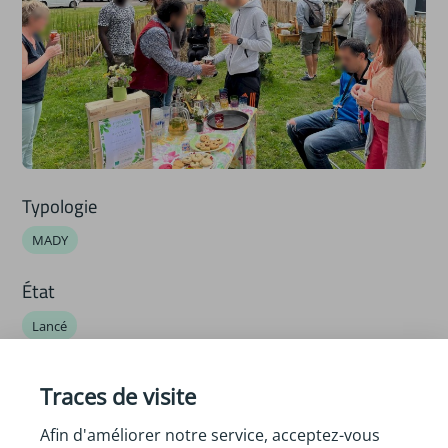
Typologie
MADY
État
Lancé
Structure Porteuse
Traces de visite
Maison Pour Tous Kervenanec
Afin d'améliorer notre service, acceptez-vous