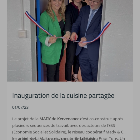
Inauguration de la cuisine partagée
01/07/23
Le projet de la
MADY de Kervenanec
c'est co-construit après
plusieurs séquences de travail, avec des acteurs de l’ESS
(Économie Social et Solidaire), le réseau coopératif Mady & Co,
les acteurs et les citoyens, usager de la Maison Pour Tous. Un
Le projet de la Maison d’alimentation durable,