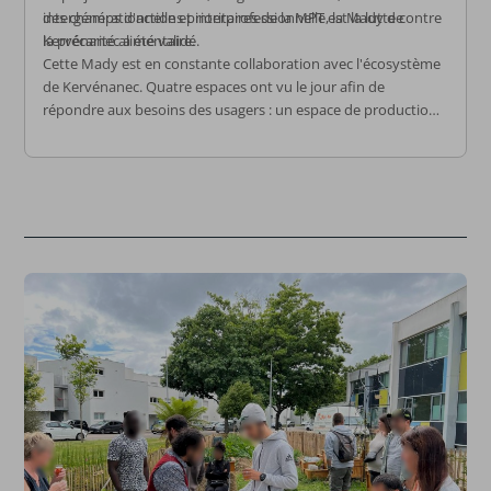
des champs d'actions prioritaires de la MPT est la lutte contre
intergénérationnelle et interprofessionnelle, la Mady de
la précarité alimentaire.
Kervénanec a été validé.
Cette Mady est en constante collaboration avec l'écosystème
de Kervénanec. Quatre espaces ont vu le jour afin de
répondre aux besoins des usagers : un espace de production,
le jardin partagé; un espace de transformation, la cuisine
partagée; un espace de distribution sous la forme de
distribution de denrhées autour du Bar mobile de la Maison
Pour Tous.