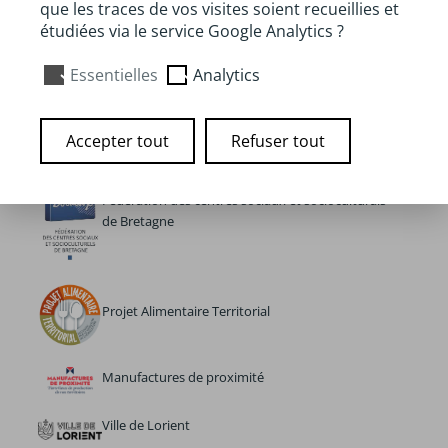
Adresse
que les traces de vos visites soient recueillies et
étudiées via le service Google Analytics ?
2 Rue Maurice Thorez, Lorient 56100
Essentielles
Analytics
Partenaires
Maison pour tous de Kervénanec
Accepter tout
Refuser tout
Fédération des centres sociaux et socioculturals
de Bretagne
Projet Alimentaire Territorial
Manufactures de proximité
Ville de Lorient