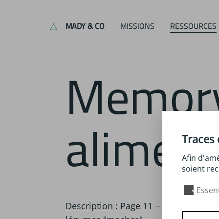
MADY & CO
MISSIONS
RESSOURCES
Memory des
aliment
Traces 
Afin d'amé
soient rec
Essent
Description :
Page 11 -- Jeu de mémor