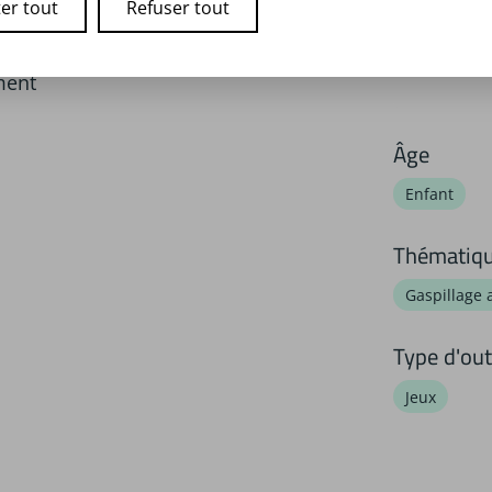
er tout
Refuser tout
ment
Âge
Enfant
Thématiq
Gaspillage 
Type d'out
Jeux