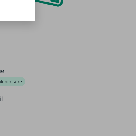
ue
alimentaire
il