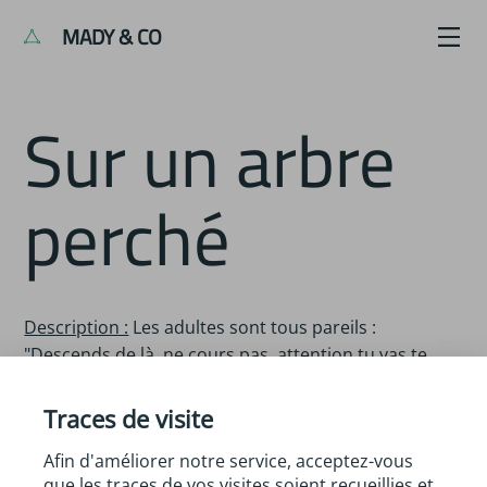
MADY & CO
Sur un arbre
perché
Description :
Les adultes sont tous pareils :
"Descends de là, ne cours pas, attention tu vas te
casser la jambe..." C'est sans doute pour ça que le
maire a décidé de faire abattre le vieux cèdre de la
Traces de visite
cour de récré. Pour le jeune Camille, pas question de
Afin d'améliorer notre service, acceptez-vous
laisser mourir l'arbre qui le fait rêver. Épaulé par ses
que les traces de vos visites soient recueillies et