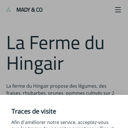
MADY & CO
La Ferme du
Hingair
La ferme du Hingair propose des légumes, des
fraises, rhubarbes, prunes, pommes cultivés sur 2
hectar en agriculture biologique en maraîchage sur
sol vivant.
Traces de visite
Afin d'améliorer notre service, acceptez-vous