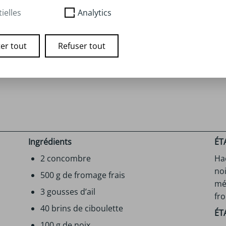
ielles
Analytics
er tout
Refuser tout
Ingrédients
ÉT
2 concombre
Hac
noi
500 g de fromage frais
mé
3 gousses d’ail
fro
40 brins de ciboulette
ÉT
100 g de noix