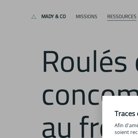
MADY & CO
MISSIONS
RESSOURCES
Roulés de
concom
au fro
Traces 
Afin d'amé
soient rec