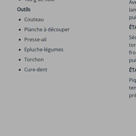
Av
Outils
la
pui
Couteau
ÉT
Planche à découper
Sé
Presse-ail
tor
Epluche-légumes
fro
Torchon
pui
Cure-dent
ÉT
Piq
ten
pré