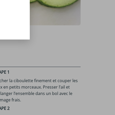
APE 1
her la ciboulette finement et couper les
x en petits morceaux. Presser l’ail et
langer l’ensemble dans un bol avec le
mage frais.
APE 2