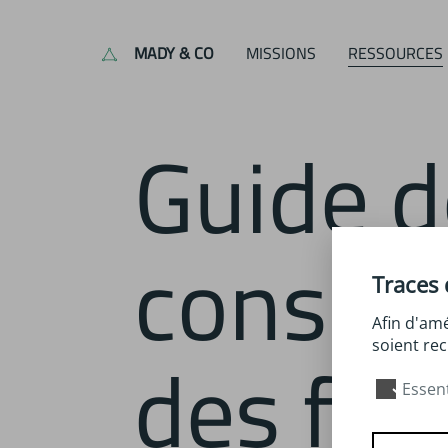
MADY & CO
MISSIONS
RESSOURCES
Guide de
conserv
Traces 
Afin d'amé
des frui
soient rec
Essent