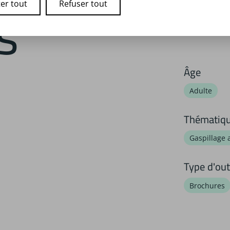
s
er tout
Refuser tout
Âge
Adulte
Thématiq
Gaspillage 
Type d'out
Brochures