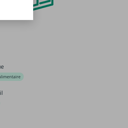
ue
alimentaire
il