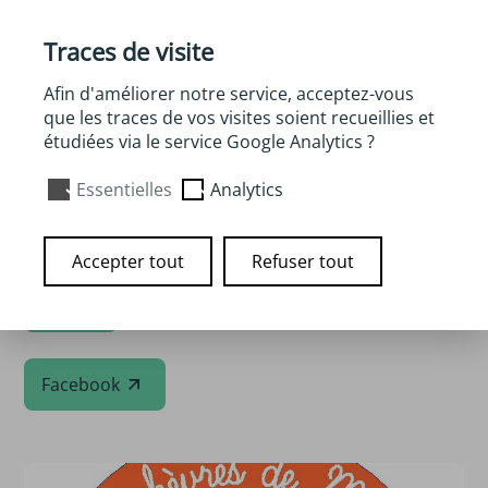
Viande de chevreau de lait sur réservation.
Bocaux à base de viande de chèvres (rillettes, pâtés,
Traces de visite
plats cuisinés)
Afin d'améliorer notre service, acceptez-vous
Vente sur les marchés
que les traces de vos visites soient recueillies et
étudiées via le service Google Analytics ?
Rendez vous au marché à la ferme de Guide, le
mercredi soir, tout l'été.
Essentielles
Analytics
Accepter tout
Refuser tout
Site
Facebook